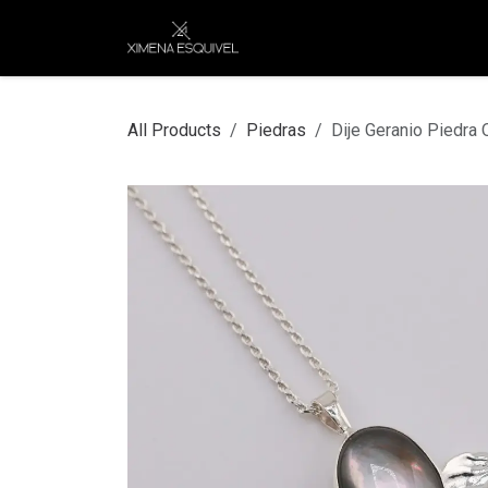
Skip to Content
XEJ
COMPRAR POR
All Products
Piedras
Dije Geranio Piedra 