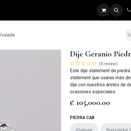
ARETES
ANILLOS
DIJES
PULSERAS
Ovalada
Dije Geranio Pied
(0 review)
Este dije statement de piedr
statement que usaras más de
dije con nuestros aretes de de
ocasiones especiales.
₡
105,000.00
PIEDRA CAB
Abalone
Brecciated 