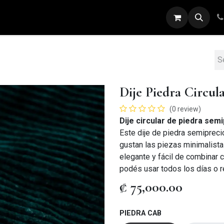
ARETES
ANILLOS
DIJES
PULSERAS
Dije Piedra Circul
(0 review)
Dije circular de piedra sem
Este dije de piedra semipreci
gustan las piezas minimalista
elegante y fácil de combinar c
podés usar todos los días o re
₡
75,000.00
PIEDRA CAB