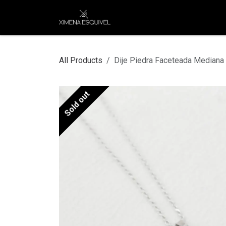
Skip to Content
XEJ
COMPRAR POR
All Products
Dije Piedra Faceteada Mediana
Sold out