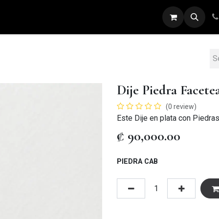
ARETES
ANILLOS
DIJES
PULSERAS
Dije Piedra Facet
(0 review)
Este Dije en plata con Piedra
₡
90,000.00
PIEDRA CAB