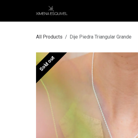
Skip to Content
XEJ
COMPRAR POR
All Products
Dije Piedra Triangular Grande
Sold out