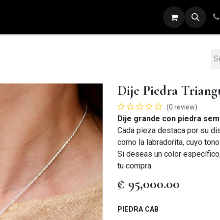
ARETES
ANILLOS
DIJES
PULSERAS
Dije Piedra Trian
(0 review)
Dije grande con piedra sem
Cada pieza destaca por su dise
como la labradorita, cuyo tono
Si deseas un color específic
tu compra.
₡
95,000.00
PIEDRA CAB