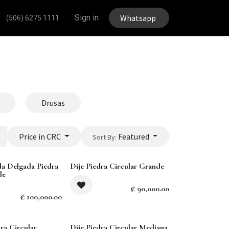
Sign in
Whatsapp
(506) 6275 1111
Drusas
Price in CRC
Featured
Sort By:
da Delgada Piedra
Dije Piedra Circular Grande
de
₡
90,000.00
₡
100,000.00
ra Circular
Dije Piedra Circular Mediana