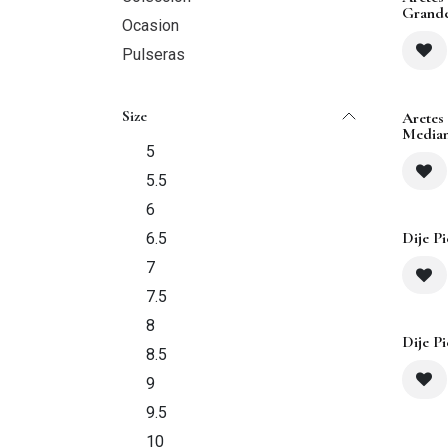
Grand
Ocasion
Pulseras
Size
Aretes
Media
5
5.5
6
Dije P
6.5
7
7.5
8
Dije P
8.5
9
9.5
10