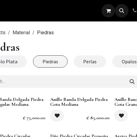
ARETES
ANILLOS
DIJES
PULSERAS
cts
Material
Piedras
edras
lo Plata
Piedras
Perlas
Opalos
 Banda Delgada Piedra
Anillo Banda Delgada Piedra
Anillo Ban
gular Mediana
Gota Mediana
Gota Gran
₡
75,000.00
₡
85,000.00
 Piedra Circular
Dije Piedra Circular Pequeña
Aretes Pied