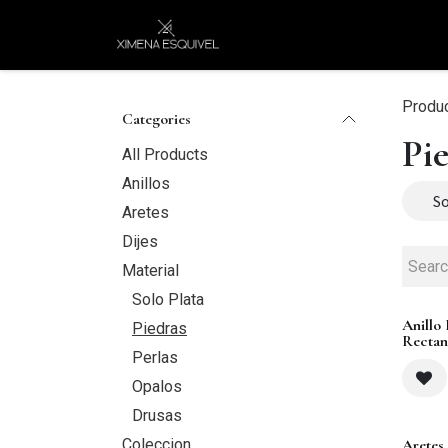
Skip to Content
XEJ
COMPRAR POR
Produ
Categories
Pi
All Products
Anillos
So
Aretes
Dijes
Material
Solo Plata
Anillo
Piedras
Rectan
Perlas
Opalos
Drusas
Coleccion
Aretes