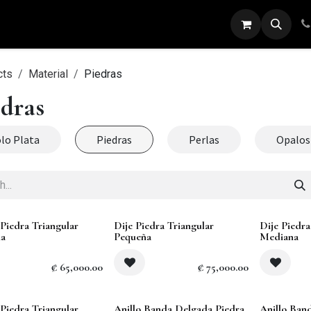
ARETES
ANILLOS
DIJES
PULSERAS
cts
Material
Piedras
edras
lo Plata
Piedras
Perlas
Opalos
Sold out
 Piedra Triangular
Dije Piedra Triangular
Dije Piedra
ña
Pequeña
Mediana
₡
65,000.00
₡
75,000.00
 Piedra Triangular
Anillo Banda Delgada Piedra
Anillo Ban