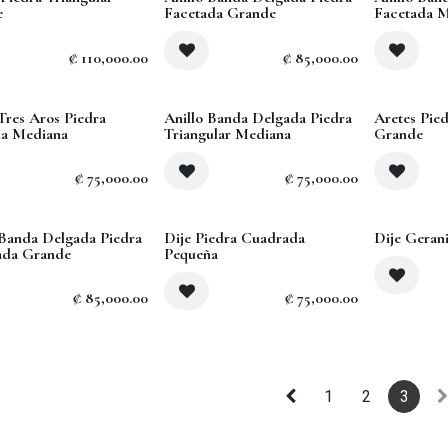
out
Sold out
Sold out
e
Facetada Grande
Facetada 
₡
110,000.00
₡
85,000.00
out
Sold out
Sold out
 Tres Aros Piedra
Anillo Banda Delgada Piedra
Aretes Pie
a Mediana
Triangular Mediana
Grande
₡
75,000.00
₡
75,000.00
Sold out
 Banda Delgada Piedra
Dije Piedra Cuadrada
Dije Geran
ada Grande
Pequeña
₡
85,000.00
₡
75,000.00
1
2
3