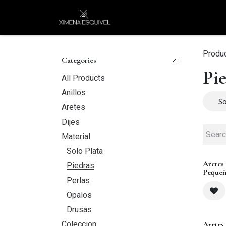
Skip to Content
XEJ
COMPRAR POR
Produ
Categories
Pi
All Products
Anillos
So
Aretes
Dijes
Material
Solo Plata
Aretes
Piedras
Peque
Perlas
Opalos
Drusas
Coleccion
Aretes