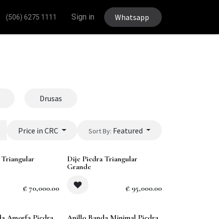
Sign in
Whatsapp
(506) 6275 1111
Drusas
Price in CRC
Featured
Sort By:
Sold out
 Triangular
Dije Piedra Triangular
Grande
₡
70,000.00
₡
95,000.00
da Amorfa Piedra
Anillo Banda Minimal Piedra