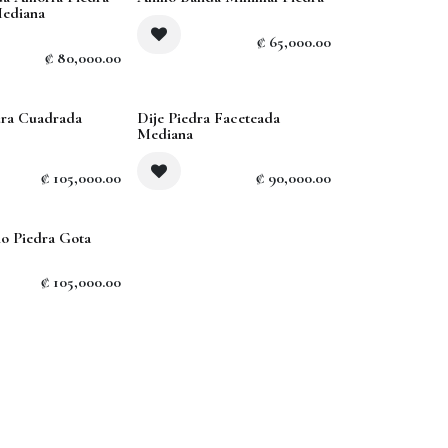
Mediana
₡
65,000.00
₡
80,000.00
Sold out
dra Cuadrada
Dije Piedra Faceteada
Mediana
₡
105,000.00
₡
90,000.00
io Piedra Gota
₡
105,000.00