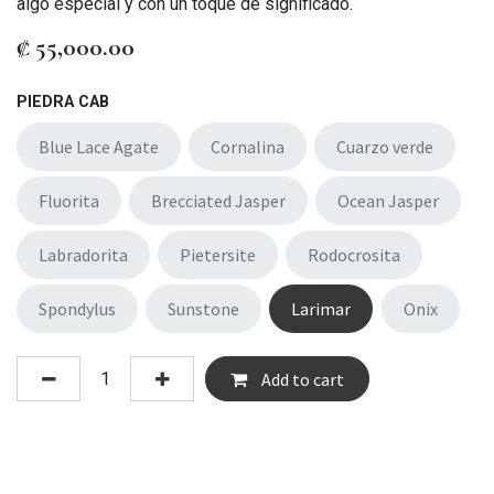
algo especial y con un toque de significado.
₡
55,000.00
PIEDRA CAB
Blue Lace Agate
Cornalina
Cuarzo verde
Fluorita
Brecciated Jasper
Ocean Jasper
Labradorita
Pietersite
Rodocrosita
Spondylus
Sunstone
Larimar
Onix
Add to cart