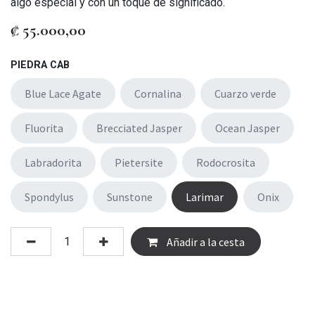
algo especial y con un toque de significado.
₡
55.000,00
PIEDRA CAB
Blue Lace Agate
Cornalina
Cuarzo verde
Fluorita
Brecciated Jasper
Ocean Jasper
Labradorita
Pietersite
Rodocrosita
Spondylus
Sunstone
Larimar
Onix
Añadir a la cesta