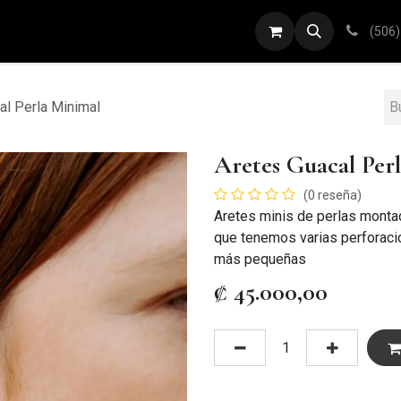
ARETES
ANILLOS
DIJES
PULSERAS
(506)
al Perla Minimal
Aretes Guacal Per
(0 reseña)
Aretes minis de perlas montad
que tenemos varias perforaci
más pequeñas
₡
45.000,00