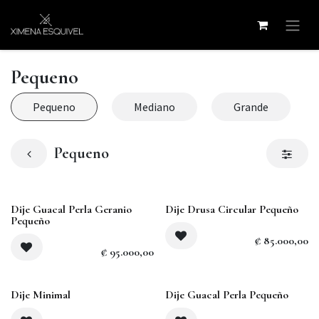
Ir al contenido
Pequeno
Pequeno
Mediano
Grande
Pequeno
Agotado
Dije Guacal Perla Geranio
Dije Drusa Circular Pequeño
Pequeño
₡
85.000,00
₡
95.000,00
Dije Minimal
Dije Guacal Perla Pequeño