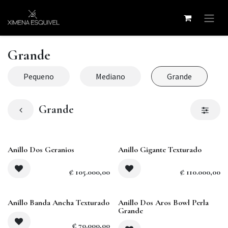
Ir al contenido
Grande
Pequeno
Mediano
Grande
Grande
Anillo Dos Geranios
Anillo Gigante Texturado
₡
105.000,00
₡
110.000,00
Anillo Banda Ancha Texturado
Anillo Dos Aros Bowl Perla
Grande
₡
70.000,00