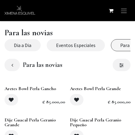
Ir al contenido
Para las novias
Dia a Dia
Eventos Especiales
Para la
Para las novias
Agotado
Aretes Bowl Perla Gancho
Aretes Bowl Perla Grande
₡
85.000,00
₡
85.000,00
Agotado
Dije Guacal Perla Geranio
Dije Guacal Perla Geranio
Grande
Pequeño