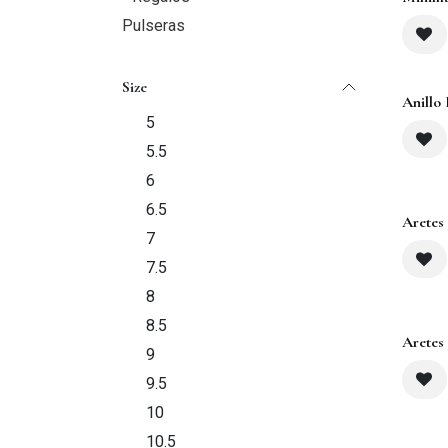
Pulseras
Size
Anillo 
5
5.5
6
6.5
Aretes 
7
7.5
8
8.5
Aretes
9
9.5
10
10.5