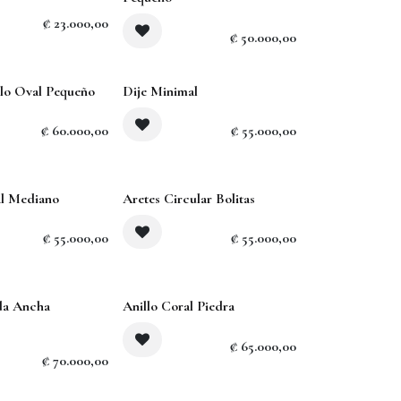
₡
23.000,00
₡
50.000,00
lo Oval Pequeño
Dije Minimal
₡
60.000,00
₡
55.000,00
al Mediano
Aretes Circular Bolitas
₡
55.000,00
₡
55.000,00
da Ancha
Anillo Coral Piedra
₡
65.000,00
₡
70.000,00