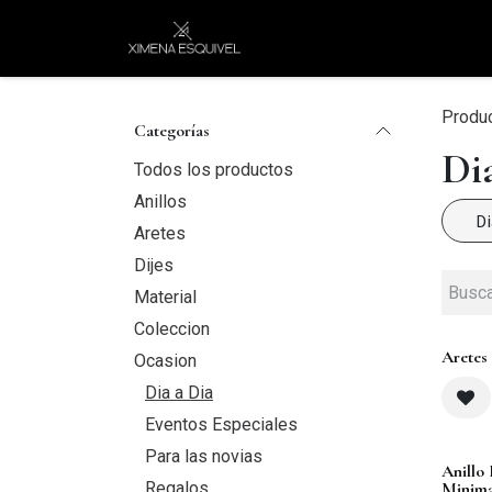
Ir al contenido
XEJ
COMPRAR POR
Produ
Categorías
Di
Todos los productos
Anillos
Di
Aretes
Dijes
Material
Coleccion
Aretes
Ocasion
Dia a Dia
Eventos Especiales
Para las novias
Anillo
Regalos
Minima