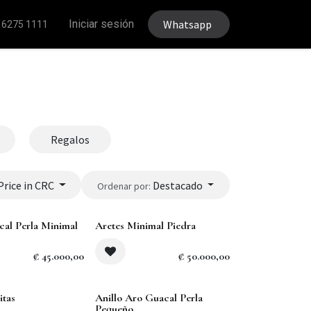
Iniciar sesión
Whatsapp
 6275 1111
Regalos
Price in CRC
Destacado
Ordenar por:
cal Perla Minimal
Aretes Minimal Piedra
₡
45.000,00
₡
50.000,00
itas
Anillo Aro Guacal Perla
Pequeño