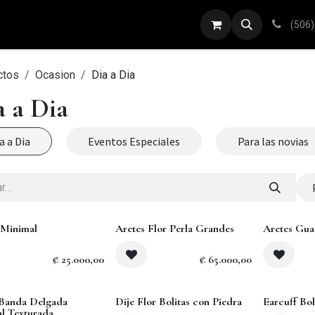
ARETES
ANILLOS
DIJES
PULSERAS
(506)
ctos
Ocasion
Dia a Dia
a a Dia
a a Dia
Eventos Especiales
Para las novias
 Minimal
Aretes Flor Perla Grandes
Aretes Gua
₡
25.000,00
₡
65.000,00
 Banda Delgada
Dije Flor Bolitas con Piedra
Earcuff Bol
l Texturada