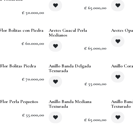
₡
65.000,00
₡
50.000,00
Agotado
Flor Bolitas con Piedra
Aretes Guacal Perla
Aretes Opa
Medianos
₡
60.000,00
₡
65.000,00
Flor Bolitas Piedra
Anillo Banda Delgada
Anillo Cor
Texturada
₡
70.000,00
₡
55.000,00
Agotado
 Flor Perla Pequeños
Anillo Banda Mediana
Anillo Ban
Texturada
Texturado
₡
55.000,00
₡
65.000,00