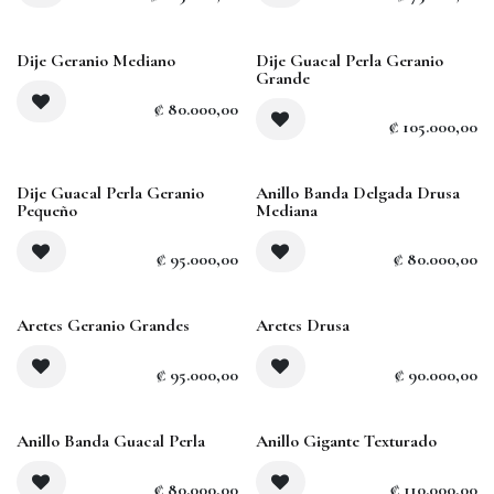
Dije Geranio Mediano
Dije Guacal Perla Geranio
Grande
₡
80.000,00
₡
105.000,00
Agotado
Dije Guacal Perla Geranio
Anillo Banda Delgada Drusa
Pequeño
Mediana
₡
95.000,00
₡
80.000,00
Agotado
Aretes Geranio Grandes
Aretes Drusa
₡
95.000,00
₡
90.000,00
Anillo Banda Guacal Perla
Anillo Gigante Texturado
₡
80.000,00
₡
110.000,00