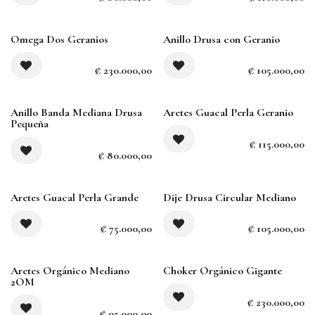
Agotado
Omega Dos Geranios
Anillo Drusa con Geranio
₡
230.000,00
₡
105.000,00
Agotado
Anillo Banda Mediana Drusa
Aretes Guacal Perla Geranio
Pequeña
₡
115.000,00
₡
80.000,00
Agotado
Aretes Guacal Perla Grande
Dije Drusa Circular Mediano
₡
75.000,00
₡
105.000,00
Aretes Orgánico Mediano
Choker Orgánico Gigante
2OM
₡
230.000,00
₡
95.000,00