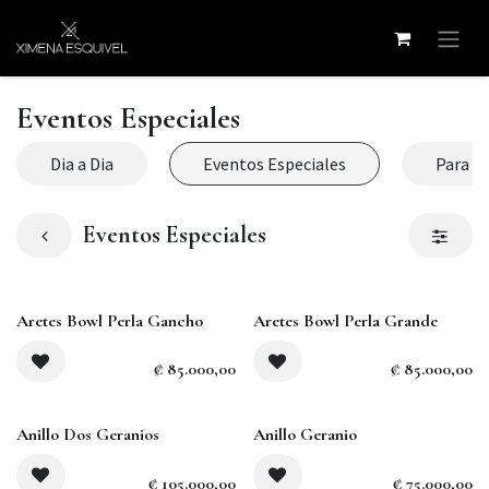
Ir al contenido
Eventos Especiales
Dia a Dia
Eventos Especiales
Para la
Eventos Especiales
Agotado
Aretes Bowl Perla Gancho
Aretes Bowl Perla Grande
₡
85.000,00
₡
85.000,00
Anillo Dos Geranios
Anillo Geranio
₡
105.000,00
₡
75.000,00