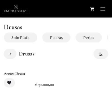
Ir al contenido
Drusas
Solo Plata
Piedras
Perlas
Drusas
Agotado
Aretes Drusa
₡
90.000,00