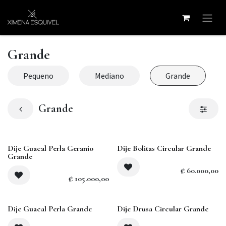
Ir al contenido
Grande
Pequeno
Mediano
Grande
Grande
Dije Guacal Perla Geranio
Dije Bolitas Circular Grande
Grande
₡
60.000,00
₡
105.000,00
Agotado
Dije Guacal Perla Grande
Dije Drusa Circular Grande