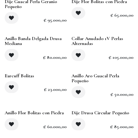
Agotado
Dije Guacal Perla Geranio
Dije Flor Bolitas con Piedra
Pequeño
₡
65.000,00
₡
95.000,00
Agotado
Anillo Banda Delgada Drusa
Collar Anudado 1V Perlas
Mediana
Alternadas
₡
80.000,00
₡
105.000,00
Earcuff Bolitas
Anillo Aro Guacal Perla
Pequeño
₡
23.000,00
₡
50.000,00
Anillo Flor Bolitas con Piedra
Dije Drusa Circular Pequeño
₡
60.000,00
₡
85.000,00