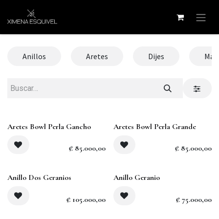
Ir al contenido
Anillos
Aretes
Dijes
Mate
Agotado
Aretes Bowl Perla Gancho
Aretes Bowl Perla Grande
₡
85.000,00
₡
85.000,00
Anillo Dos Geranios
Anillo Geranio
₡
105.000,00
₡
75.000,00