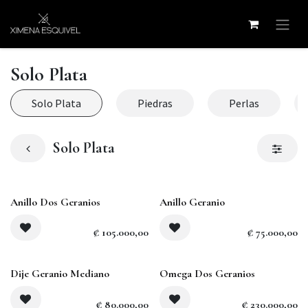
Ir al contenido
Solo Plata
Solo Plata
Piedras
Perlas
Solo Plata
Anillo Dos Geranios
Anillo Geranio
₡
105.000,00
₡
75.000,00
Agotado
Dije Geranio Mediano
Omega Dos Geranios
₡
80.000,00
₡
230.000,00