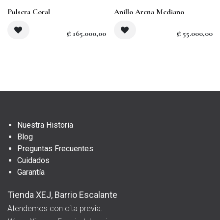
Agotado
Pulsera Coral
Anillo Arena Mediano
₡
165.000,00
₡
55.000,00
Nuestra Historia
Blog
Preguntas Frecuentes
Cuidados
Garantía
Tienda XEJ, Barrio Escalante
Atendemos con cita previa.