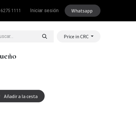
Iniciar sesión
Whatsapp
 6275 1111
Price in CRC
queño
Añadir a la cesta