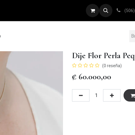
ARETES
ANILLOS
DIJES
PULSERAS
(506)
o
Dije Flor Perla Pe
(0 reseña)
₡
60.000,00