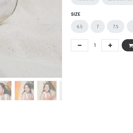
SIZE
6.5
7
7.5