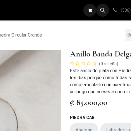
ARETES
ANILLOS
DIJES
PULSERAS
(506)
iedra Circular Grande
Anillo Banda Delg
(0 reseña)
Este anillo de plata con Pied
los días porque como todas 
complementarlo con nuestros a
un juego que no vas a querer d
₡
85.000,00
PIEDRA CAB
Abalone
Labradorita