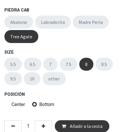
PIEDRA CAB
Abalone
Labradorita
Madre Perla
Tree Agate
SIZE
5.5
6.5
7
7.5
8
8.5
9.5
10
other
POSICIÓN
Center
Bottom
Añadir a la cesta