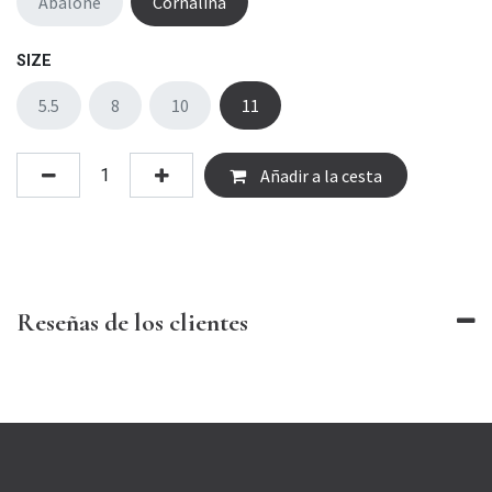
Abalone
Cornalina
SIZE
5.5
8
10
11
Añadir a la cesta
Reseñas de los clientes