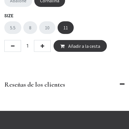
Abalone
Cornalina
SIZE
5.5
8
10
11
Añadir a la cesta
Reseñas de los clientes