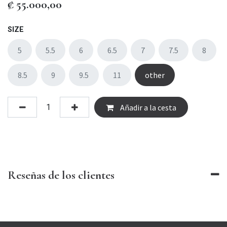
₡
55.000,00
SIZE
5
5.5
6
6.5
7
7.5
8
8.5
9
9.5
11
other
Añadir a la cesta
Reseñas de los clientes