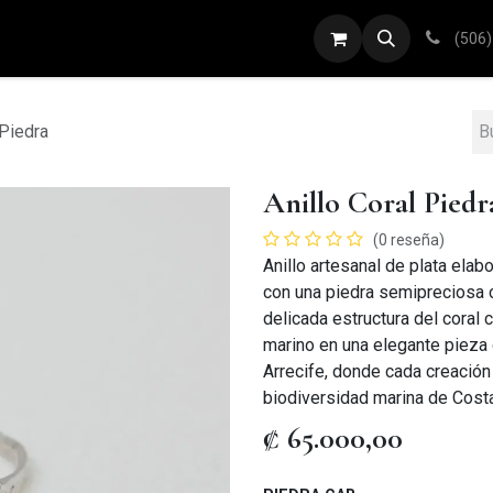
ARETES
ANILLOS
DIJES
PULSERAS
(506)
 Piedra
Anillo Coral Piedr
(0 reseña)
Anillo artesanal de plata ela
con una piedra semipreciosa c
delicada estructura del coral
marino en una elegante pieza 
Arrecife, donde cada creación 
biodiversidad marina de Costa
₡
65.000,00