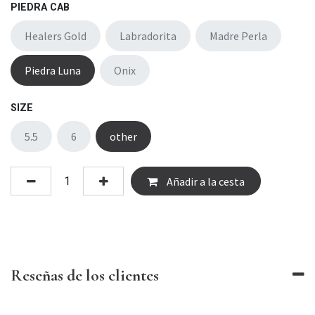
PIEDRA CAB
Healers Gold
Labradorita
Madre Perla
Piedra Luna
Onix
SIZE
5.5
6
other
Añadir a la cesta
Reseñas de los clientes