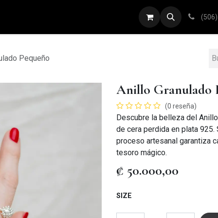
ARETES
ANILLOS
DIJES
PULSERAS
(506)
nulado Pequeño
Anillo Granulado
(0 reseña)
Descubre la belleza del Anil
de cera perdida en plata 925.
proceso artesanal garantiza ca
tesoro mágico.
₡
50.000,00
SIZE