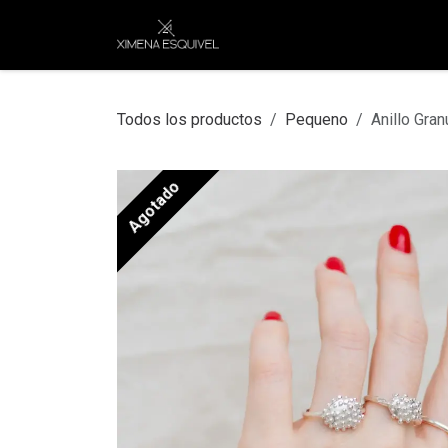
Ir al contenido
XEJ
COMPRAR POR
Todos los productos
Pequeno
Anillo Gra
Agotado