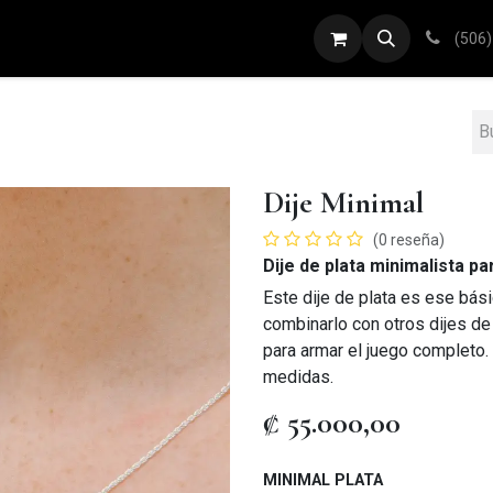
ARETES
ANILLOS
DIJES
PULSERAS
(506)
Dije Minimal
(0 reseña)
Dije de plata minimalista pa
Este dije de plata es ese bás
combinarlo con otros dijes de
para armar el juego completo.
medidas.
₡
55.000,00
MINIMAL PLATA