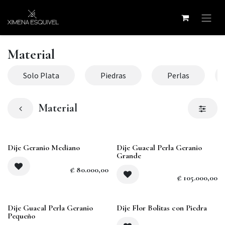
Ir al contenido
Material
Solo Plata
Piedras
Perlas
Material
Dije Geranio Mediano
Dije Guacal Perla Geranio
Grande
₡
80.000,00
₡
105.000,00
Agotado
Dije Guacal Perla Geranio
Dije Flor Bolitas con Piedra
Pequeño