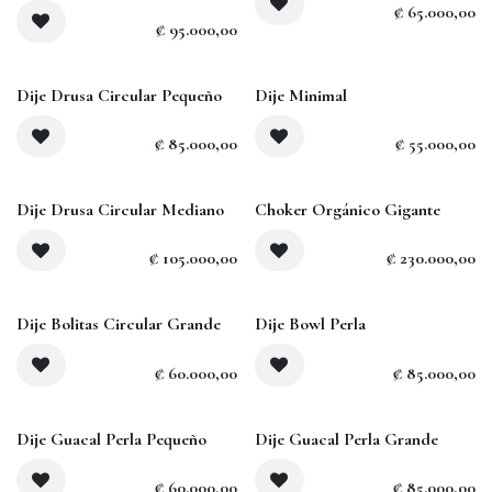
₡
65.000,00
₡
95.000,00
Dije Drusa Circular Pequeño
Dije Minimal
₡
85.000,00
₡
55.000,00
Agotado
Dije Drusa Circular Mediano
Choker Orgánico Gigante
₡
105.000,00
₡
230.000,00
Dije Bolitas Circular Grande
Dije Bowl Perla
₡
60.000,00
₡
85.000,00
Dije Guacal Perla Pequeño
Dije Guacal Perla Grande
₡
60.000,00
₡
85.000,00