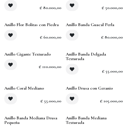
₡
80.000,00
₡
50.000,00
Anillo Flor Bolitas con Piedra
Anillo Banda Guacal Perla
₡
60.000,00
₡
80.000,00
Anillo Gigante Texturado
Anillo Banda Delgada
Texturada
₡
110.000,00
₡
55.000,00
Agotado
Anillo Coral Mediano
Anillo Drusa con Geranio
₡
55.000,00
₡
105.000,00
Agotado
Agotado
Anillo Banda Mediana Drusa
Anillo Banda Mediana
Pequeña
Texturada