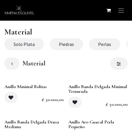
Ir al contenido
Material
Solo Plata
Piedras
Perlas
Material
Anillo Minimal Bolitas
Anillo Banda Delgada Minimal
Texturada
₡
30.000,00
₡
50.000,00
Anillo Banda Delgada Drusa
Anillo Aro Guacal Perla
Mediana
Pequeño