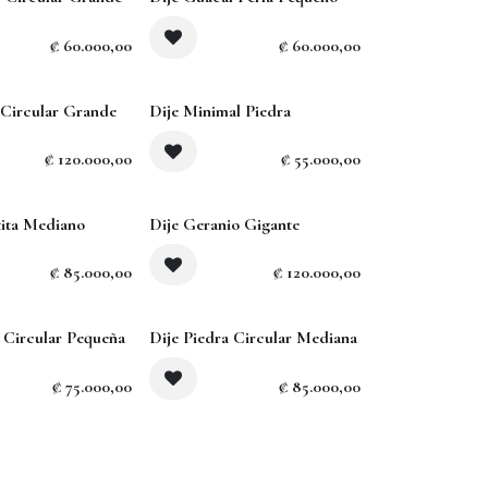
₡
60.000,00
₡
60.000,00
 Circular Grande
Dije Minimal Piedra
₡
120.000,00
₡
55.000,00
tita Mediano
Dije Geranio Gigante
₡
85.000,00
₡
120.000,00
a Circular Pequeña
Dije Piedra Circular Mediana
₡
75.000,00
₡
85.000,00