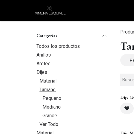
Ir al contenido
XEJ
COMPRAR POR
Produ
Categorías
Ta
Todos los productos
Anillos
P
Aretes
Dijes
Material
Tamano
Dije G
Pequeno
Mediano
Grande
Ver Todo
Material
Dije M