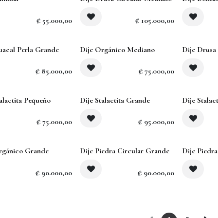
Agotado
₡
55.000,00
₡
105.000,00
Agotado
Agotado
uacal Perla Grande
Dije Orgánico Mediano
Dije Drusa
₡
85.000,00
₡
75.000,00
ado
Agotado
Agotado
alactita Pequeño
Dije Stalactita Grande
Dije Stalac
₡
75.000,00
₡
95.000,00
rgánico Grande
Dije Piedra Circular Grande
Dije Piedr
₡
90.000,00
₡
90.000,00