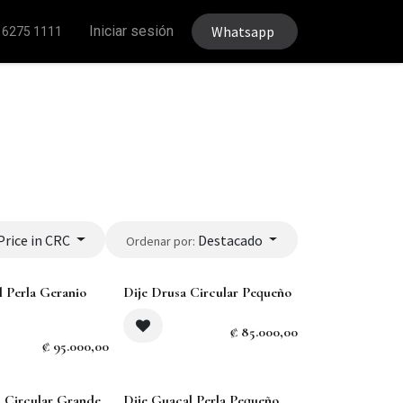
Iniciar sesión
Whatsapp
 6275 1111
Price in CRC
Destacado
Ordenar por:
Agotado
l Perla Geranio
Dije Drusa Circular Pequeño
₡
85.000,00
₡
95.000,00
s Circular Grande
Dije Guacal Perla Pequeño