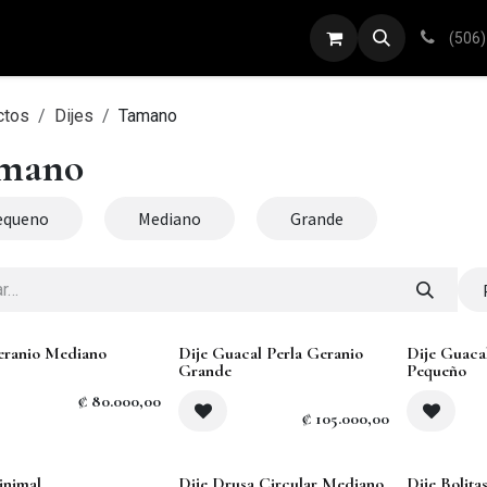
ARETES
ANILLOS
DIJES
PULSERAS
(506)
ctos
Dijes
Tamano
mano
equeno
Mediano
Grande
Agotado
eranio Mediano
Dije Guacal Perla Geranio
Dije Guaca
Grande
Pequeño
₡
80.000,00
₡
105.000,00
inimal
Dije Drusa Circular Mediano
Dije Bolita