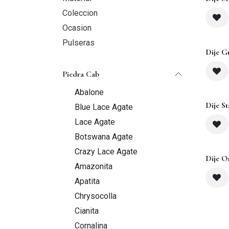
Coleccion
Ocasion
Pulseras
Dije G
Piedra Cab
Abalone
Agot
Dije St
Blue Lace Agate
Lace Agate
Botswana Agate
Crazy Lace Agate
Dije O
Amazonita
Apatita
Chrysocolla
Cianita
Cornalina